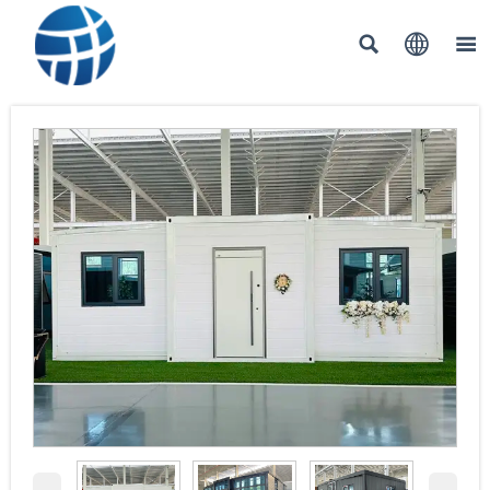


