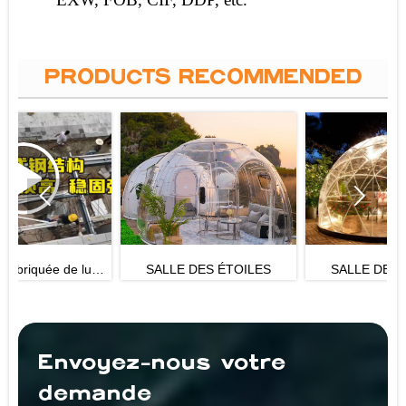
PRODUCTS RECOMMENDED


xe
SALLE DES ÉTOILES
SALLE DES ÉTOILES
e
Envoyez-nous votre
demande