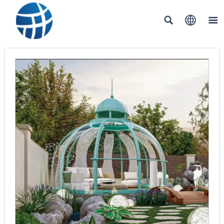


