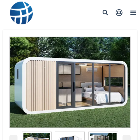


