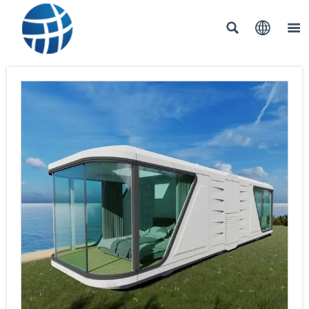


