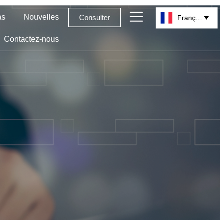

as
Nouvelles
Consulter
Français

Contactez-nous