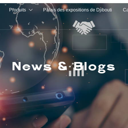
Produits
Palais des expositions de Djibouti
C

News & Blogs