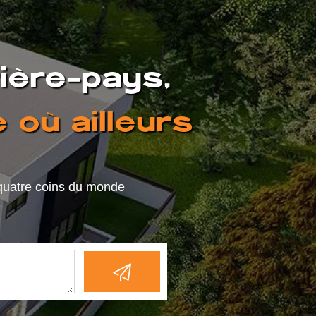
rière-pays,
 où ailleurs
 quatre coins du monde
